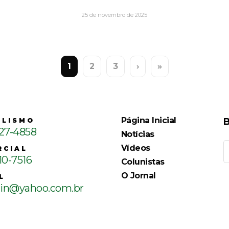
25 de novembro de 2025
1
2
3
›
»
Página Inicial
B
ALISMO
127-4858
Notícias
Vídeos
RCIAL
10-7516
Colunistas
O Jornal
L
ain@yahoo.com.br