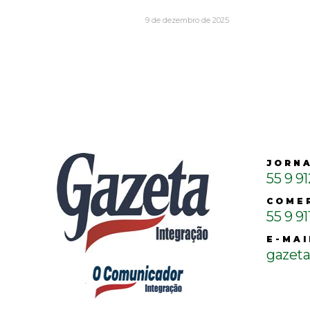
9 de dezembro de 2025
JORN
55 9 9
COME
55 9 91
E-MAI
gazet