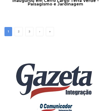
Inaugurou em Cerro Largo Terra Verde -
Paisagismo e Jardinagem
1
2
3
›
»