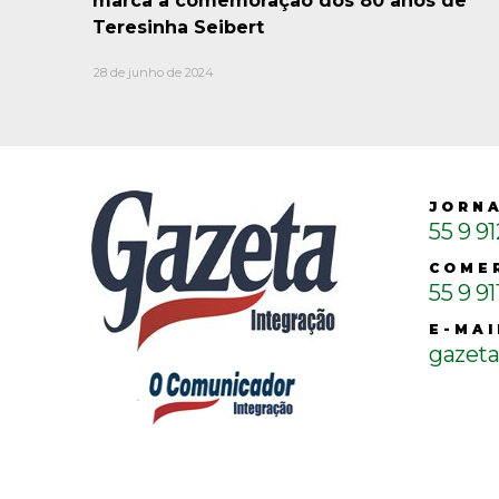
marca a comemoração dos 80 anos de
Teresinha Seibert
28 de junho de 2024
JORN
55 9 9
COME
55 9 91
E-MAI
gazet