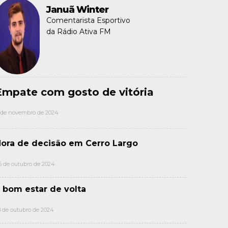
Januã Winter
Comentarista Esportivo
da Rádio Ativa FM
Empate com gosto de vitória
 de novembro de 2024
ora de decisão em Cerro Largo
5 de outubro de 2024
 bom estar de volta
8 de outubro de 2024