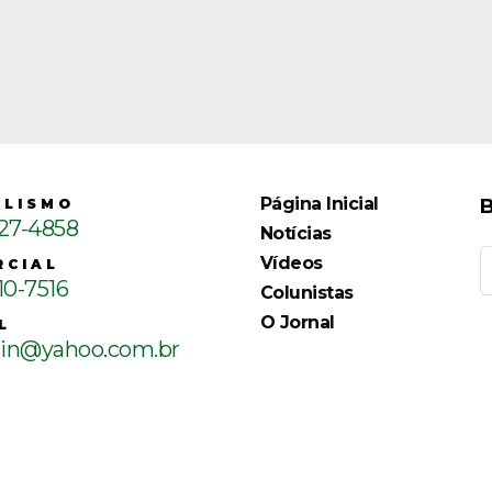
Página Inicial
B
ALISMO
127-4858
Notícias
Vídeos
RCIAL
10-7516
Colunistas
O Jornal
L
ain@yahoo.com.br