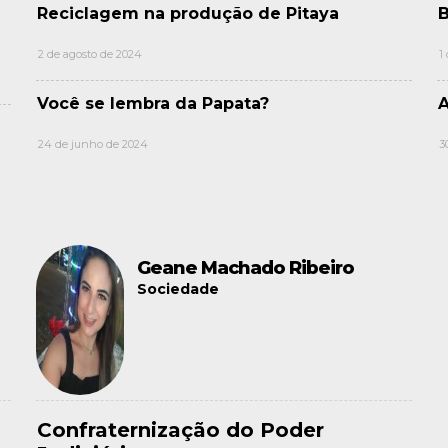
Reciclagem na produção de Pitaya
B
2 de agosto de 2024
1
Você se lembra da Papata?
A
24 de junho de 2024
3
Geane Machado Ribeiro
Sociedade
Confraternização do Poder