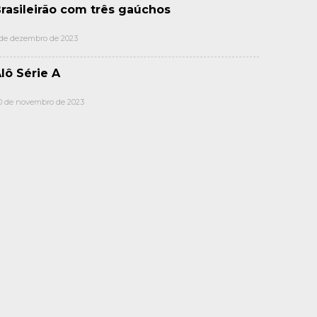
rasileirão com três gaúchos
 de dezembro de 2023
lô Série A
0 de novembro de 2023