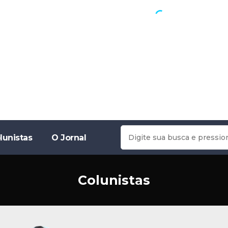
lunistas
O Jornal
Colunistas