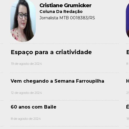
Cristiane Grumicker
Coluna Da Redação
Jornalista MTB 0018383/RS
Espaço para a criatividade
19 de agosto de 2024
8
Vem chegando a Semana Farroupilha
H
12 de agosto de 2024
2
60 anos com Baile
É
8 de agosto de 2024
1