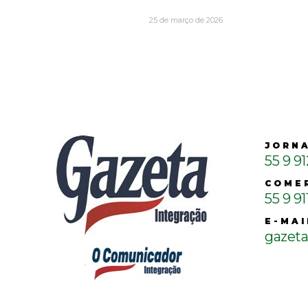
25 de março de 2026
JORN
55 9 9
COME
55 9 91
E-MAI
gazet