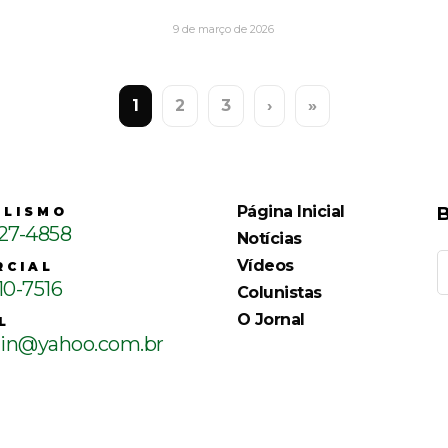
9 de março de 2026
1
2
3
›
»
Página Inicial
B
ALISMO
127-4858
Notícias
Vídeos
RCIAL
10-7516
Colunistas
O Jornal
L
ain@yahoo.com.br