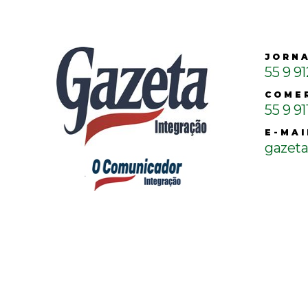
JORN
55 9 9
COME
55 9 91
E-MAI
gazet