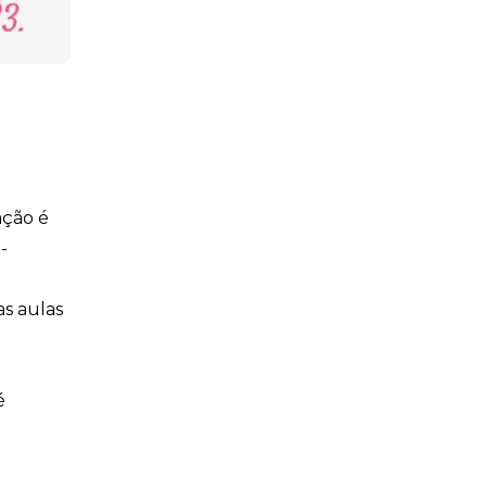
ação é
-
as aulas
é