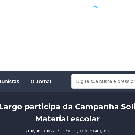
lunistas
O Jornal
o Largo participa da Campanha Sol
Material escolar
21 de junho de 2023
Educação
,
Sem categoria