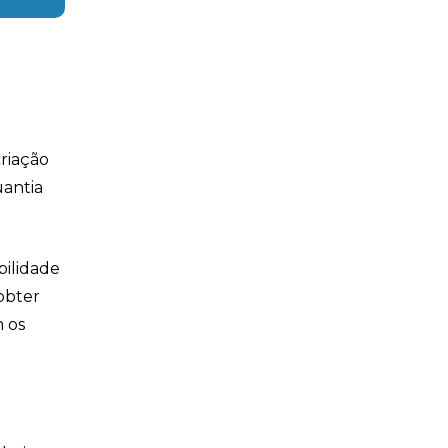
criação
uantia
bilidade
obter
 os