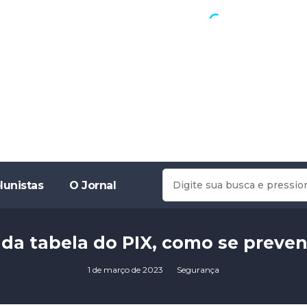
lunistas
O Jornal
da tabela do PIX, como se preveni
1 de março de 2023
Segurança