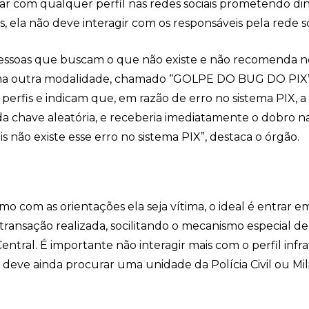
arar com qualquer perfil nas redes sociais prometendo di
s, ela não deve interagir com os responsáveis pela rede so
a pessoas que buscam o que não existe e não recomenda
da, uma outra modalidade, chamado “GOLPE DO BUG DO PIX
rfis e indicam que, em razão de erro no sistema PIX, a 
da chave aleatória, e receberia imediatamente o dobro n
 não existe esse erro no sistema PIX”, destaca o órgão.
o com as orientações ela seja vítima, o ideal é entrar e
transação realizada, socilitando o mecanismo especial de
tral. É importante não interagir mais com o perfil infra
a deve ainda procurar uma unidade da Polícia Civil ou Mil