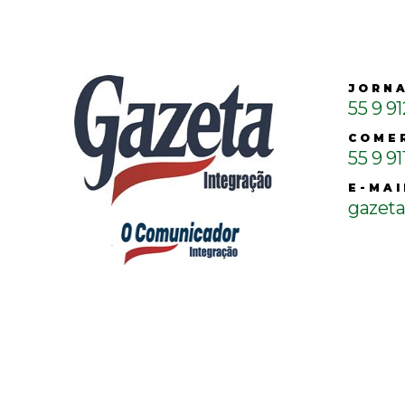
JORN
55 9 9
COME
55 9 91
E-MAI
gazet