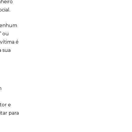
nheiro
cial.
 nenhum
” ou
vítima é
a sua
m
tor e
itar para