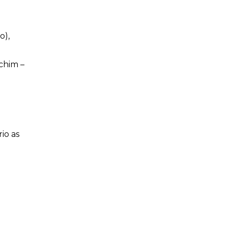
o),
chim –
io as