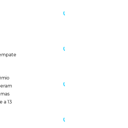
, empate
rêmio
s eram
, mas
e a 13