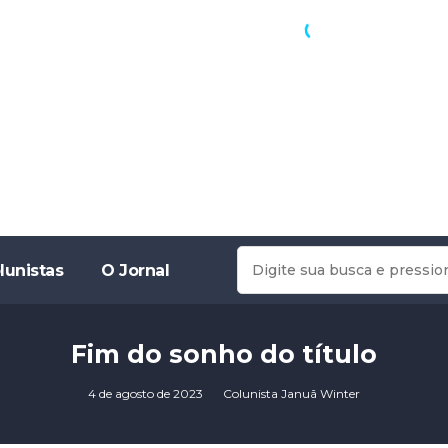
lunistas
O Jornal
Fim do sonho do título
4 de agosto de 2023
Colunista Januã Winter