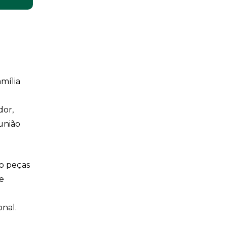
mília
dor,
união
ão peças
e
onal.