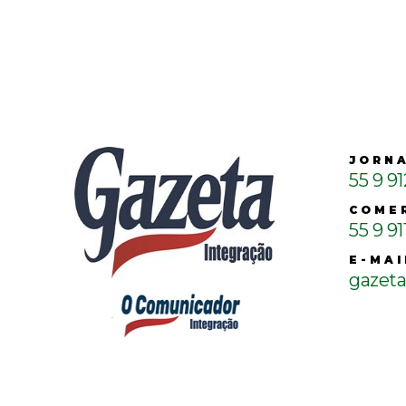
JORN
55 9 9
COME
55 9 91
E-MAI
gazet