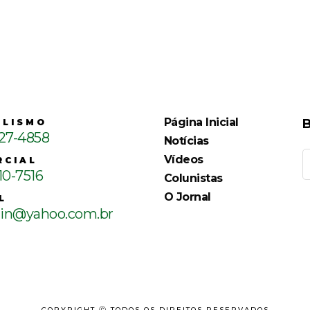
Página Inicial
B
ALISMO
127-4858
Notícias
Vídeos
RCIAL
10-7516
Colunistas
O Jornal
L
ain@yahoo.com.br
COPYRIGHT Ⓒ TODOS OS DIREITOS RESERVADOS