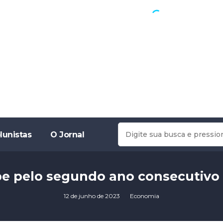
lunistas
O Jornal
be pelo segundo ano consecutivo
12 de junho de 2023
Economia