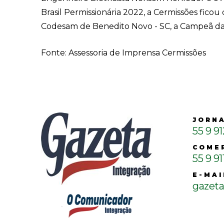
Brasil Permissionária 2022, a Cermissões ficou
Codesam de Benedito Novo - SC, a Campeã da 
Fonte: Assessoria de Imprensa Cermissões
JORN
55 9 9
COME
55 9 91
E-MAI
gazet