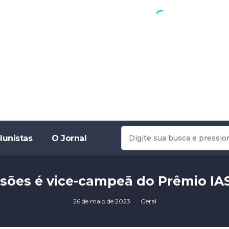
lunistas
O Jornal
sões é vice-campeã do Prêmio IA
26 de maio de 2023
Geral