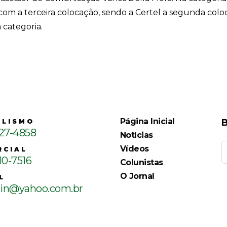
 com a terceira colocação, sendo a Certel a segunda colo
categoria.
Página Inicial
B
ALISMO
127-4858
Notícias
Vídeos
RCIAL
10-7516
Colunistas
O Jornal
L
ain@yahoo.com.br