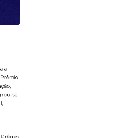
a a
o Prêmio
ação,
agrou-se
l,
a Prêmio