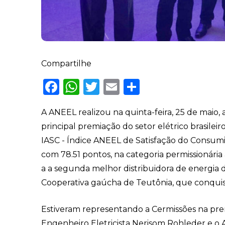
Compartilhe
Facebook
WhatsApp
Twitter
Email
Share
A ANEEL realizou na quinta-feira, 25 de maio,
principal premiação do setor elétrico brasilei
IASC - Índice ANEEL de Satisfação do Consum
com 78.51 pontos, na categoria permissionári
a a segunda melhor distribuidora de energia do
Cooperativa gaúcha de Teutônia, que conquist
Estiveram representando a Cermissões na prem
Engenheiro Eletricista Nerisom Rohleder e o 